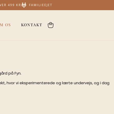
OVER 499 KR
FAMILIEEJET
M OS
KONTAKT
gård på Fyn.
, hvor vi eksperimenterede og lærte undervejs, og i dag