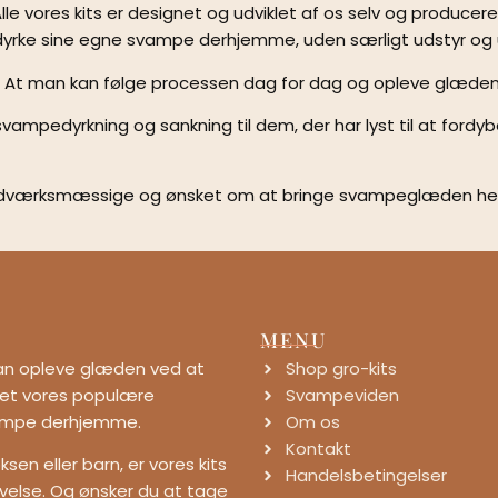
le vores kits er designet og udviklet af os selv og produceres
at dyrke sine egne svampe derhjemme, uden særligt udstyr og
d. At man kan følge processen dag for dag og opleve glæden
r svampedyrkning og sankning til dem, der har lyst til at for
åndværksmæssige og ønsket om at bringe svampeglæden helt
MENU
 kan opleve glæden ved at
Shop gro-kits
klet vores populære
Svampeviden
vampe derhjemme.
Om os
Kontakt
en eller barn, er vores kits
Handelsbetingelser
levelse. Og ønsker du at tage