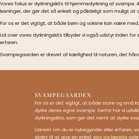
Vores fokus er dyrkningskits til hjemmedyrkning af svampe. Al
løsninger, der gør det så enkelt og pålideligt som muligt 
For os er det vigtigt, at både børn og voksne kan være me
Ud over vores dyrkningskits tilbyder vi også udstyr inden fo
erfaren.
Svampegaarden er drevet af kærlighed til naturen, det h
SVAMPEGAARDEN
For os er det vigtigt, at både store og små
dyrke deres egne svampe. Derfor har vi udvi
dyrkningskits, som gør det nemt at dyrke s
Uanset om du er nybegynder eller erfaren, voks
skabt til at give en enkel, sjov og lærerig op