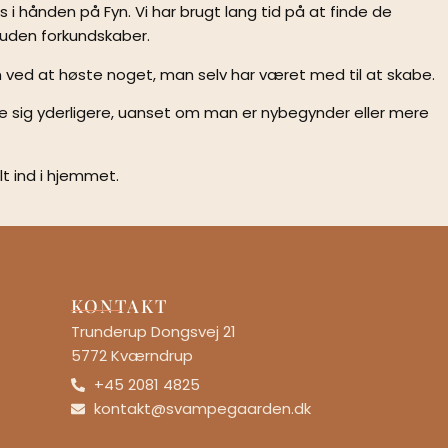
 i hånden på Fyn. Vi har brugt lang tid på at finde de
 uden forkundskaber.
 ved at høste noget, man selv har været med til at skabe.
dybe sig yderligere, uanset om man er nybegynder eller mere
 ind i hjemmet.
KONTAKT
Trunderup Dongsvej 21
5772 Kværndrup
+45 2081 4825
kontakt@svampegaarden.dk