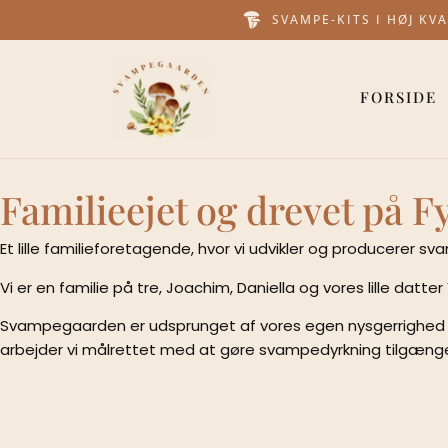
SVAMPE-KITS I HØJ KVA
FORSIDE
Familieejet og drevet på F
Et lille familieforetagende, hvor vi udvikler og producerer 
Vi er en familie på tre, Joachim, Daniella og vores lille dat
Svampegaarden er udsprunget af vores egen nysgerrighed o
arbejder vi målrettet med at gøre svampedyrkning tilgængel