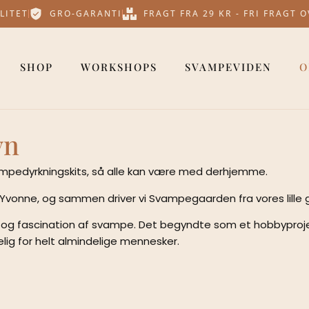
LITET
GRO-GARANTI
FRAGT FRA 29 KR - FRI FRAGT 
SHOP
WORKSHOPS
SVAMPEVIDEN
O
yn
svampedyrkningskits, så alle kan være med derhjemme.
ter Yvonne, og sammen driver vi Svampegaarden fra vores lille 
g fascination af svampe. Det begyndte som et hobbyprojekt
ig for helt almindelige mennesker.