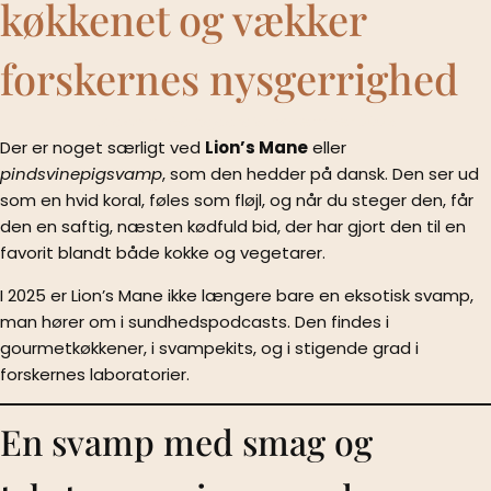
køkkenet og vækker
forskernes nysgerrighed
Joachim Galsgaard
6. november 2025
Der er noget særligt ved
Lion’s Mane
eller
pindsvinepigsvamp
, som den hedder på dansk. Den ser ud
som en hvid koral, føles som fløjl, og når du steger den, får
den en saftig, næsten kødfuld bid, der har gjort den til en
favorit blandt både kokke og vegetarer.
I 2025 er Lion’s Mane ikke længere bare en eksotisk svamp,
man hører om i sundhedspodcasts. Den findes i
gourmetkøkkener, i svampekits, og i stigende grad i
forskernes laboratorier.
En svamp med smag og