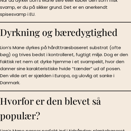
Når du dyrker Lion’s Mane selv eller køber den som frisk
svamp, er du på sikker grund. Det er en anerkendt
spisesvamp i EU.
Dyrkning og bæredygtighed
Lion’s Mane dyrkes på hårdttræsbaseret substrat (ofte
bøg) og trives bedst i kontrolleret, fugtigt miljø. Dog er den
faktisk ret nem at dyrke hjemme i et svampekit, hvor den
danner sine karakteristiske hvide “tænder” ud af posen.
Den vilde art er sjælden i Europa, og ulovlig at sanke i
Danmark.
Hvorfor er den blevet så
populær?
Lion’s Mane passer perfekt ind i tidsånden: plantebaseret,