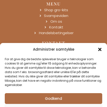
MENU
Shop gro-kits
Svampeviden
Om os
Kontakt
Handelsbetingelser
KONTAKT
Trunderup Dongsvej 21
Administrer samtykke
5772 Kværndrup
For at give dig de bedste oplevelser bruger vi teknologier som
+45 2081 4825
cookies til at gemme og/eller få adgang til enhedsoplysninger.
kontakt@svampegaarden.dk
Hvis du giver dit samtykke til disse teknologier, kan vi behandle
data som f.eks. browsingadfærd eller unikke ID'er på dette
websted. Hvis du ikke giver dit samtykke eller trækker dit samtykke
tilbage, kan det have en negativ indvirkning på visse funktioner og
TRYG OG SIKKER
ALLE PRISER INKL.
egenskaber.
BETALING
MOMS.
Godkend