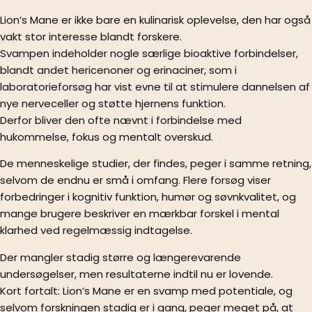
Lion’s Mane er ikke bare en kulinarisk oplevelse, den har også
vakt stor interesse blandt forskere.
Svampen indeholder nogle særlige bioaktive forbindelser,
blandt andet hericenoner og erinaciner, som i
laboratorieforsøg har vist evne til at stimulere dannelsen af
nye nerveceller og støtte hjernens funktion.
Derfor bliver den ofte nævnt i forbindelse med
hukommelse, fokus og mentalt overskud.
De menneskelige studier, der findes, peger i samme retning,
selvom de endnu er små i omfang. Flere forsøg viser
forbedringer i kognitiv funktion, humør og søvnkvalitet, og
mange brugere beskriver en mærkbar forskel i mental
klarhed ved regelmæssig indtagelse.
Der mangler stadig større og længerevarende
undersøgelser, men resultaterne indtil nu er lovende.
Kort fortalt: Lion’s Mane er en svamp med potentiale, og
selvom forskningen stadig er i gang, peger meget på, at