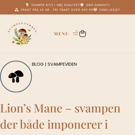
SVAMPE-KITS I HØJ KVALITET
GRO-GARANTI
FRAGT FRA 29 KR - FRI FRAGT OVER 499 KR
FAMILIEEJET
BLOG | SVAMPEVIDEN
Lion’s Mane – svampen
der både imponerer i