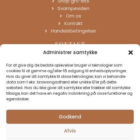
Shop gro-kits
Svampeviden
Om os
Kontakt
Handelsbetingelser
KONTAKT
Trunderup Dongsvej 21
Administrer samtykke
5772 Kværndrup
For at give dig de bedste oplevelser bruger vi teknologier som
+45 2081 4825
cookies til at gemme og/eller få adgang til enhedsoplysninger.
kontakt@svampegaarden.dk
Hvis du giver dit samtykke til disse teknologier, kan vi behandle
data som f.eks. browsingadfærd eller unikke ID'er på dette
websted. Hvis du ikke giver dit samtykke eller trækker dit samtykke
tilbage, kan det have en negativ indvirkning på visse funktioner og
TRYG OG SIKKER
ALLE PRISER INKL.
egenskaber.
BETALING
MOMS.
Godkend
Afvis
Copyright © 2026 Svampegaarden I/S
Privatliv- og Cookiepolitik