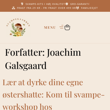
SVAMPE-KITS I HØJ KVALITET
GRO-GARANTI
FRAGT FRA 29 KR - FRI FRAGT OVER 499 KR
FAMILIEEJET
Forfatter:
Joachim
Galsgaard
Lær at dyrke dine egne
østershatte: Kom til svampe-
workshop hos